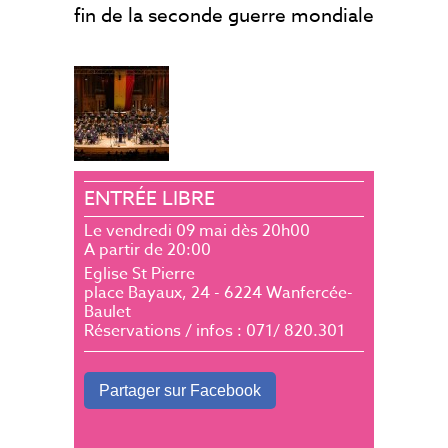
fin de la seconde guerre mondiale
ENTRÉE LIBRE
Le vendredi 09 mai dès 20h00
A partir de 20:00
Eglise St Pierre
place Bayaux, 24 - 6224 Wanfercée-
Baulet
Réservations / infos : 071/ 820.301
Partager sur Facebook