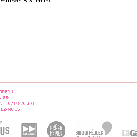
ammond B-3, chant
RRER 1
URUS
E : 071/ 820.301
EZ-NOUS