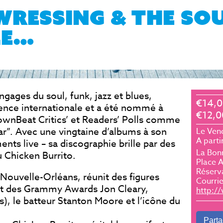
RESSING & THE SOU
LE…
ngages du soul, funk, jazz et blues,
€14,
ence internationale et a été nommé à
€12,
DownBeat Critics’ et Readers’ Polls comme
ar”. Avec une vingtaine d’albums à son
Le Ven
A parti
ents live – sa discographie brille par des
La Bon
Chicken Burrito.
Place A
Réserva
Nouvelle-Orléans, réunit des figures
Courrie
at des Grammy Awards Jon Cleary,
http:/
s), le batteur Stanton Moore et l’icône du
Parta