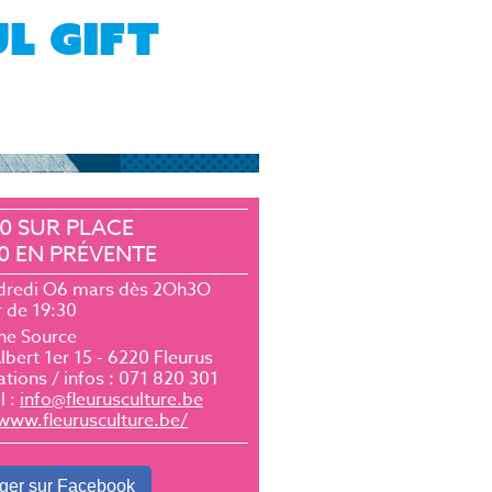
L GIFT
EVÈNEMENT SUIVANT >
00 SUR PLACE
00 EN PRÉVENTE
dredi O6 mars dès 2Oh3O
r de 19:30
ne Source
lbert 1er 15 - 6220 Fleurus
tions / infos : 071 820 301
l :
info@fleurusculture.be
/www.fleurusculture.be/
ger sur Facebook