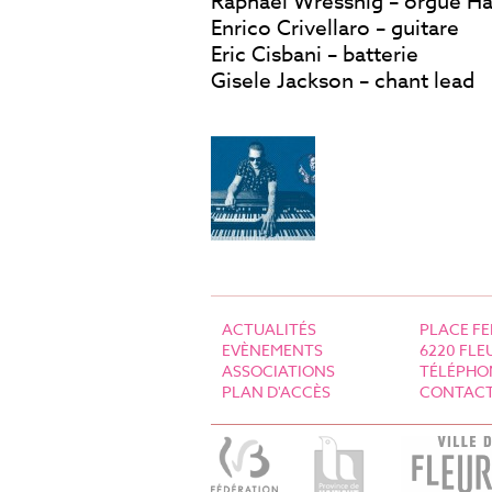
Raphael Wressnig – orgue H
Enrico Crivellaro – guitare
Eric Cisbani – batterie
Gisele Jackson – chant lead
ACTUALITÉS
P
LACE FE
EVÈNEMENTS
6220 FLE
ASSOCIATIONS
TÉLÉPHON
PLAN D'ACCÈS
CONTACT