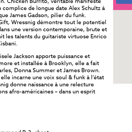
. Chicken Burrito, véritable manifeste
 complice de longue date Alex Schultz à
ique James Gadson, pilier du funk.
ift, Wressnig démontre tout le potentiel
 dans une version contemporaine, brute et
t les talents du guitariste virtuose Enrico
Cisbani.
Gisele Jackson apporte puissance et
ore et installée à Brooklyn, elle a fait
harles, Donna Summer et James Brown.
 elle incarne une voix soul & funk à l’état
nig donne naissance à une relecture
ons afro-américaines – dans un esprit